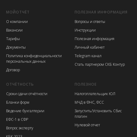
МОЙОТЧЁТ
ПОЛЕЗНАЯ ИНФОРМАЦИЯ
О компании
Вопросы и ответы
Вакансии
Инструкции
Тарифы
Полезная информация
Документы
Личный кабинет
Политика конфиденциальности
Telegram канал
персональных данных
Стать партнером СКБ Контур
Договор
ОТЧЁТНОСТЬ
ПОЛЕЗНОЕ
Сроки сдачи отчётности
Налогоплательщик ЮЛ
Бланки форм
МЧД в ФНС, ФСС
Ведение бухгалтерии
Запустить/Установить Сбис
плагин
ЕФС-1 в СФР
Нулевой отчет
Вопрос эксперту
КБК 2023