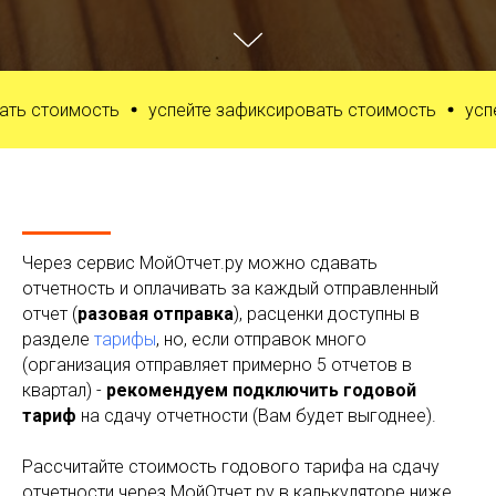
стоимость
успейте зафиксировать стоимость
успейте
Через сервис МойОтчет.ру можно сдавать
отчетность и оплачивать за каждый отправленный
отчет (
разовая отправка
), расценки доступны в
разделе
тарифы
, но, если отправок много
(организация отправляет примерно 5 отчетов в
квартал) -
рекомендуем подключить годовой
тариф
на сдачу отчетности (Вам будет выгоднее).
Рассчитайте стоимость годового тарифа на сдачу
отчетности через МойОтчет.ру в калькуляторе ниже,